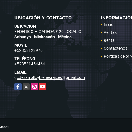
UBICACIÓN Y CONTACTO
INFORMACIÓ
Inicio
UBICACIÓN
o
FEDERICO HIGAREDA # 20 LOCAL C
Ventas
Sahuayo - Michoacán - México
Renta
l
MÓVIL
Contáctenos
+523531239761
Políticas de pr
TELÉFONO
+523531454464
EMAIL
gcdesarrolloybienesraices@gmail.com
Facebook
X
Instagram
YouTube
rvados.