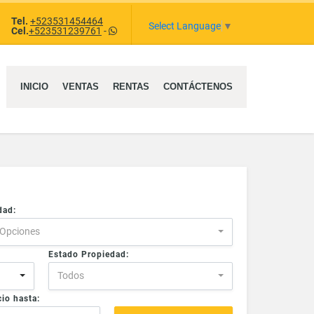
Tel.
+523531454464
e
Select Language
▼
Cel.
+523531239761
-
INICIO
VENTAS
RENTAS
CONTÁCTENOS
dad:
 Opciones
Estado Propiedad:
Todos
io hasta: