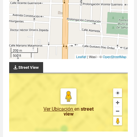
200 m
500 ft
Leaflet
| Wasi - ©
OpenStreetMap
Street View
Ver Ubicación
en
street
view