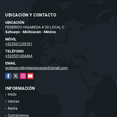
UBICACIÓN Y CONTACTO
UBICACIÓN
FEDERICO HIGAREDA # 20 LOCAL C
Sahuayo - Michoacán - México
MÓVIL
+523531239761
TELÉFONO
+523531454464
EMAIL
gcdesarrolloybienesraices@gmail.com
Facebook
X
Instagram
YouTube
INFORMACIÓN
Inicio
Ventas
Renta
Contáctenos