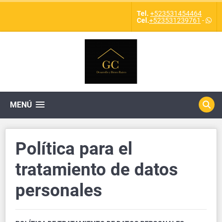
Tel.
+523531454464
Cel.
+523531239761
-
MENÚ
Política para el
tratamiento de datos
personales