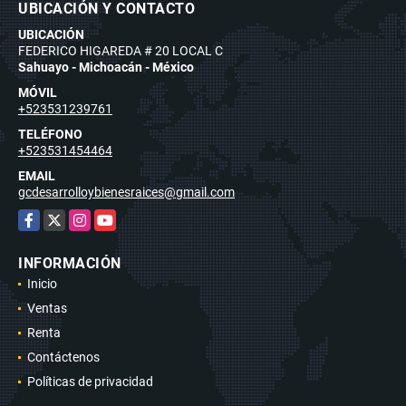
UBICACIÓN Y CONTACTO
UBICACIÓN
FEDERICO HIGAREDA # 20 LOCAL C
Sahuayo - Michoacán - México
MÓVIL
+523531239761
TELÉFONO
+523531454464
EMAIL
gcdesarrolloybienesraices@gmail.com
Facebook
X
Instagram
YouTube
INFORMACIÓN
Inicio
Ventas
Renta
Contáctenos
Políticas de privacidad