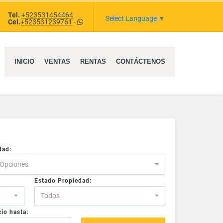
Tel.
+523531454464
e
Select Language
▼
Cel.
+523531239761
-
INICIO
VENTAS
RENTAS
CONTÁCTENOS
dad:
 Opciones
Estado Propiedad:
Todos
io hasta: