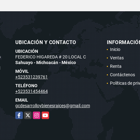
UBICACIÓN Y CONTACTO
INFORMACIÓ
Inicio
UBICACIÓN
o
FEDERICO HIGAREDA # 20 LOCAL C
Ventas
Sahuayo - Michoacán - México
Renta
l
MÓVIL
Contáctenos
+523531239761
Políticas de pr
TELÉFONO
+523531454464
EMAIL
gcdesarrolloybienesraices@gmail.com
Facebook
X
Instagram
YouTube