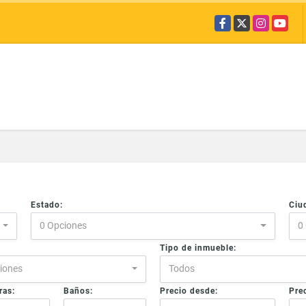
Facebook
X
Instagram
YouTub
Estado:
Ciu
0 Opciones
0
Tipo de inmueble:
iones
Todos
ras:
Baños:
Precio desde:
Prec