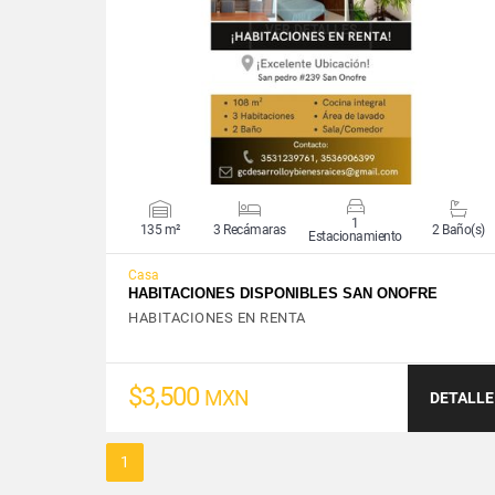
VER DETALLES
1
135 m²
3 Recámaras
2 Baño(s)
Estacionamiento
Casa
HABITACIONES DISPONIBLES SAN ONOFRE
HABITACIONES EN RENTA
$3,500
MXN
DETALLE
1