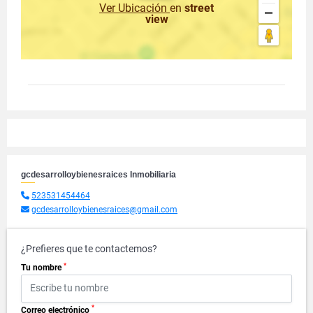
Ver Ubicación
en
street
view
gcdesarrolloybienesraices Inmobiliaria
523531454464
gcdesarrolloybienesraices@gmail.com
¿Prefieres que te contactemos?
*
Tu nombre
*
Correo electrónico