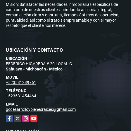
Misión: Satisfacer las necesidades inmobiliarias específicas de
cada uno de nuestros clientes, brindando asesoría integral,
comunicación clara y oportuna, tiempos óptimos de operación,
puntualidad, así como el trato siempre amable y con el mayor
respeto que el cliente nos merece.
UBICACIÓN Y CONTACTO
UBICACIÓN
FEDERICO HIGAREDA # 20 LOCAL C
Sahuayo - Michoacán - México
MÓVIL
+523531239761
TELÉFONO
+523531454464
EMAIL
gcdesarrolloybienesraices@gmail.com
Facebook
X
Instagram
YouTube