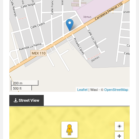
200 m
500 ft
Leaflet
| Wasi - ©
OpenStreetMap
Street View