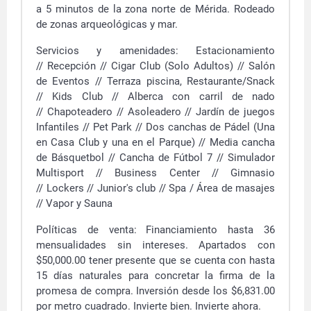
a 5 minutos de la zona norte de Mérida. Rodeado
de zonas arqueológicas y mar.
Servicios y amenidades:
Estacionamiento
//
Recepción //
Cigar Club (Solo Adultos) //
Salón
de Eventos //
Terraza piscina, Restaurante/Snack
//
Kids Club //
Alberca con carril de nado
//
Chapoteadero //
Asoleadero //
Jardín de juegos
Infantiles //
Pet Park //
Dos canchas de Pádel (Una
en Casa Club y una en el Parque) //
Media cancha
de Básquetbol //
Cancha de Fútbol 7 //
Simulador
Multisport //
Business Center //
Gimnasio
//
Lockers //
Junior's club //
Spa / Área de masajes
//
Vapor y Sauna
Políticas de venta:
Financiamiento hasta 36
mensualidades sin intereses.
Apartados con
$50,000.00 tener presente que se cuenta con hasta
15 días naturales para concretar la firma de la
promesa de compra. Inversión desde los $6,831.00
por metro cuadrado. Invierte bien. Invierte ahora.