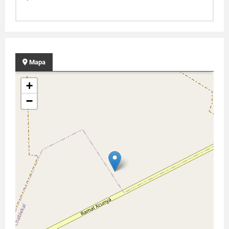
Mapa
+
−