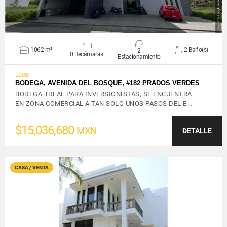
1062 m²
2 Baño(s)
2
0 Recámaras
Estacionamiento
Local
BODEGA, AVENIDA DEL BOSQUE, #182 PRADOS VERDES
BODEGA IDEAL PARA INVERSIONISTAS, SE ENCUENTRA
EN ZONA COMERCIAL A TAN SOLO UNOS PASOS DEL B…
$15,036,680
MXN
DETALLE
CASA / VENTA