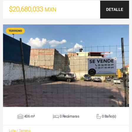
$20,680,033
MXN
DETALLE
TERRENO
VER DETALLES
406 m²
0 Recámaras
0 Baño(s)
Lote / Terreno