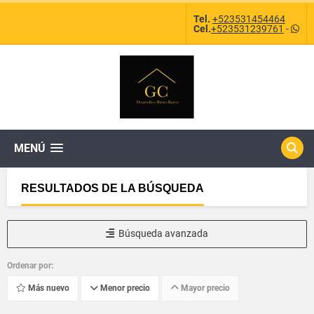
Tel.
+523531454464
Cel.
+523531239761
-
MENÚ
RESULTADOS DE LA BÚSQUEDA
Búsqueda avanzada
Ordenar por:
Más nuevo
Menor precio
Mayor precio