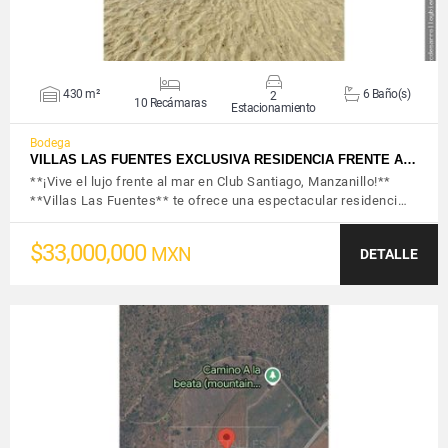
430 m²
6 Baño(s)
2
10 Recámaras
Estacionamiento
Bodega
VILLAS LAS FUENTES EXCLUSIVA RESIDENCIA FRENTE A…
**¡Vive el lujo frente al mar en Club Santiago, Manzanillo!**
**Villas Las Fuentes** te ofrece una espectacular residenci…
$33,000,000
MXN
DETALLE
VER DETALLES