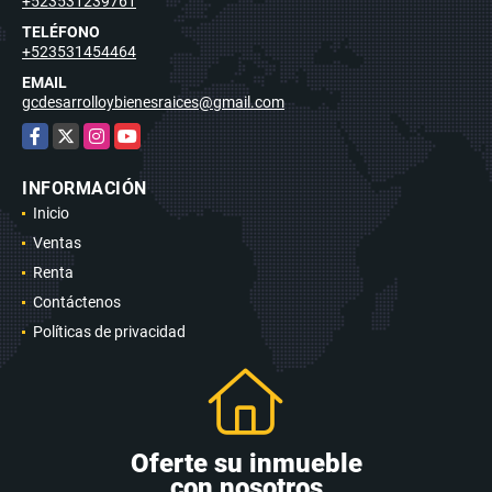
+523531239761
TELÉFONO
+523531454464
EMAIL
gcdesarrolloybienesraices@gmail.com
Facebook
X
Instagram
YouTube
INFORMACIÓN
Inicio
Ventas
Renta
Contáctenos
Políticas de privacidad
Oferte su inmueble
con nosotros