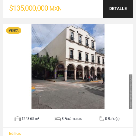
$135,000,000
MXN
DETALLE
VENTA
VER DETALLES
1248.65 m²
8 Recámaras
0 Baño(s)
Edificio