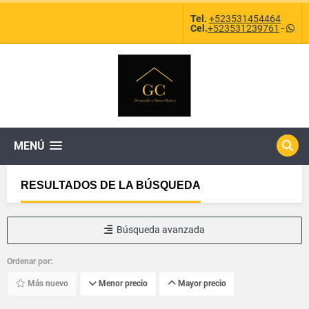
Tel.
+523531454464
Cel.
+523531239761
-
MENÚ
RESULTADOS DE LA BÚSQUEDA
Búsqueda avanzada
Ordenar por:
Más nuevo
Menor precio
Mayor precio