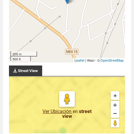
200 m
500 ft
Leaflet
| Wasi - ©
OpenStreetMap
Street View
Ver Ubicación
en
street
view