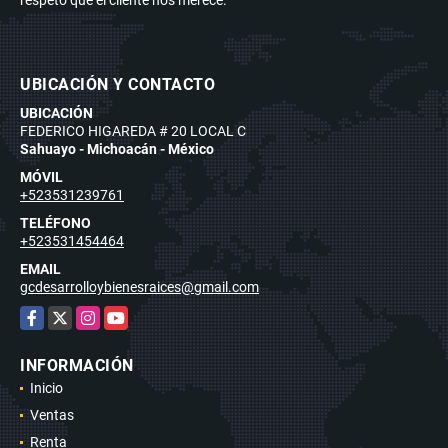
UBICACIÓN Y CONTACTO
UBICACIÓN
FEDERICO HIGAREDA # 20 LOCAL C
Sahuayo - Michoacán - México
MÓVIL
+523531239761
TELÉFONO
+523531454464
EMAIL
gcdesarrolloybienesraices@gmail.com
Facebook
X
Instagram
YouTube
INFORMACIÓN
Inicio
Ventas
Renta