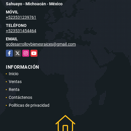
Sahuayo - Michoacán - México
MÓVIL
+523531239761
TELÉFONO
+523531454464
EMAIL
gcdesarrolloybienesraices@gmail.com
Facebook
X
Instagram
YouTube
INFORMACIÓN
Inicio
Ventas
Renta
Contáctenos
Políticas de privacidad