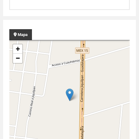
Mapa
+
−