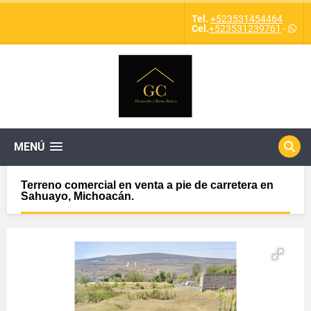
Tel.
+523531454464
Cel.
+523531239761
-
MENÚ
Terreno comercial en venta a pie de carretera en
Sahuayo, Michoacán.