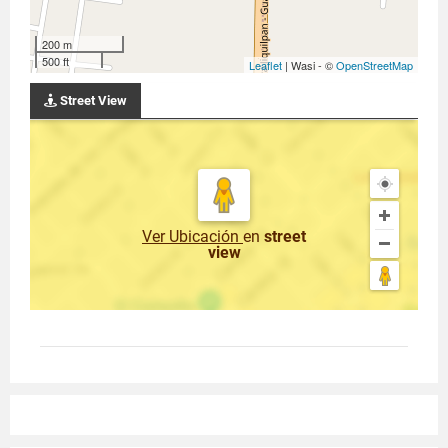
200 m
500 ft
Leaflet
| Wasi - ©
OpenStreetMap
Street View
Ver Ubicación
en
street
view