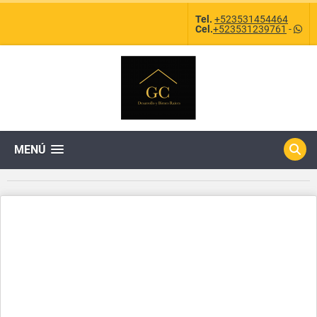
Tel.
+523531454464
Cel.
+523531239761
-
MENÚ