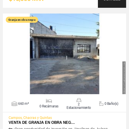
Granja en obra negra
VER DETALLES
660 m²
0 Baño(s)
2
0 Recámaras
Estacionamiento
Campos, Chacras y Quintas
VENTA DE GRANJA EN OBRA NEG…
🏡 ¡Gran oportunidad de inversión en Jiquilpan de Juárez,