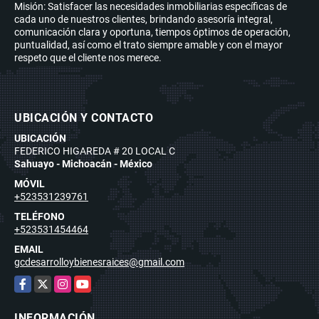
Misión: Satisfacer las necesidades inmobiliarias específicas de
cada uno de nuestros clientes, brindando asesoría integral,
comunicación clara y oportuna, tiempos óptimos de operación,
puntualidad, así como el trato siempre amable y con el mayor
respeto que el cliente nos merece.
UBICACIÓN Y CONTACTO
UBICACIÓN
FEDERICO HIGAREDA # 20 LOCAL C
Sahuayo - Michoacán - México
MÓVIL
+523531239761
TELÉFONO
+523531454464
EMAIL
gcdesarrolloybienesraices@gmail.com
Facebook
X
Instagram
YouTube
INFORMACIÓN