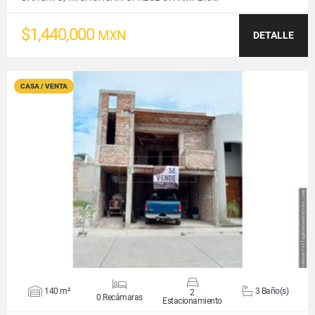
$1,440,000
MXN
DETALLE
CASA / VENTA
VER DETALLES
140 m²
3 Baño(s)
2
0 Recámaras
Estacionamiento