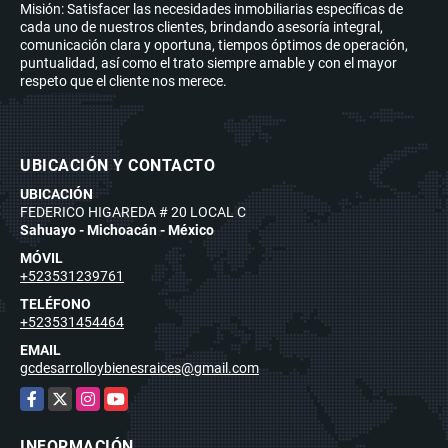
Misión: Satisfacer las necesidades inmobiliarias específicas de
cada uno de nuestros clientes, brindando asesoría integral,
comunicación clara y oportuna, tiempos óptimos de operación,
puntualidad, así como el trato siempre amable y con el mayor
respeto que el cliente nos merece.
UBICACIÓN Y CONTACTO
UBICACIÓN
FEDERICO HIGAREDA # 20 LOCAL C
Sahuayo - Michoacán - México
MÓVIL
+523531239761
TELÉFONO
+523531454464
EMAIL
gcdesarrolloybienesraices@gmail.com
Facebook
X
Instagram
YouTube
INFORMACIÓN