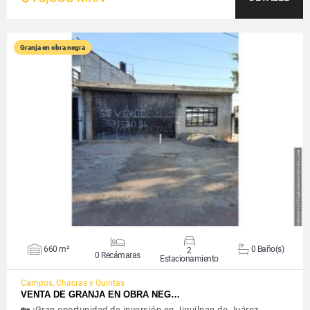
Granja en obra negra
VER DETALLES
660 m²
0 Baño(s)
2
0 Recámaras
Estacionamiento
Campos, Chacras y Quintas
VENTA DE GRANJA EN OBRA NEG…
🏡 ¡Gran oportunidad de inversión en Jiquilpan de Juárez,