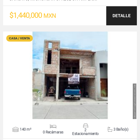
$1,440,000
MXN
DETALLE
CASA / VENTA
VER DETALLES
140 m²
3 Baño(s)
2
0 Recámaras
Estacionamiento