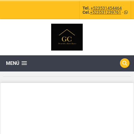
Tel.
+523531454464
Cel.
+523531239761
-
MENÚ