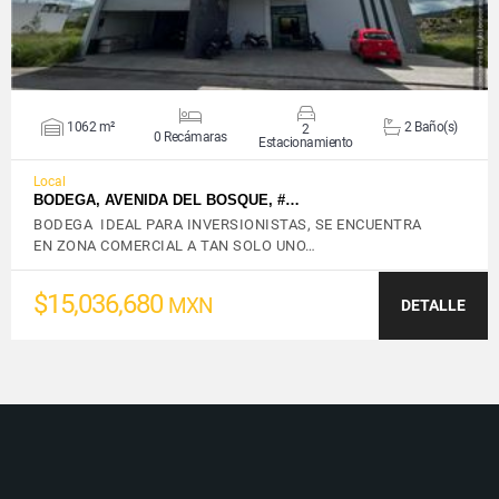
1062 m²
2 Baño(s)
2
0 Recámaras
Estacionamiento
Local
BODEGA, AVENIDA DEL BOSQUE, #…
BODEGA IDEAL PARA INVERSIONISTAS, SE ENCUENTRA
EN ZONA COMERCIAL A TAN SOLO UNO…
$15,036,680
MXN
DETALLE