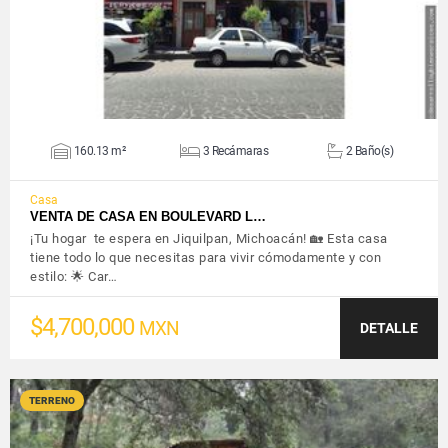
160.13 m²
3 Recámaras
2 Baño(s)
Casa
VENTA DE CASA EN BOULEVARD L…
¡Tu hogar te espera en Jiquilpan, Michoacán! 🏡 Esta casa
tiene todo lo que necesitas para vivir cómodamente y con
estilo: 🌟 Car…
$4,700,000
MXN
DETALLE
TERRENO