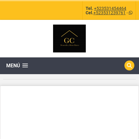
Tel.
+523531454464
Cel.
+523531239761
-
MENÚ