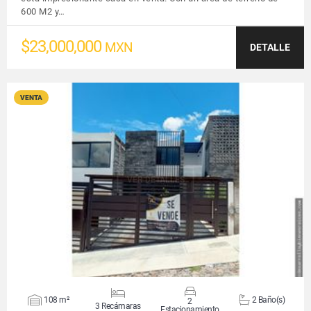
600 M2 y…
$23,000,000
MXN
DETALLE
VENTA
VER DETALLES
108 m²
2 Baño(s)
2
3 Recámaras
Estacionamiento