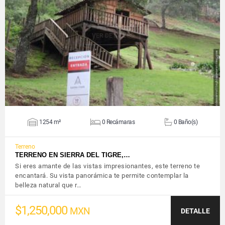
VER DETALLES
1254 m²
0 Recámaras
0 Baño(s)
Terreno
TERRENO EN SIERRA DEL TIGRE,…
Si eres amante de las vistas impresionantes, este terreno te
encantará. Su vista panorámica te permite contemplar la
belleza natural que r…
$1,250,000
MXN
DETALLE