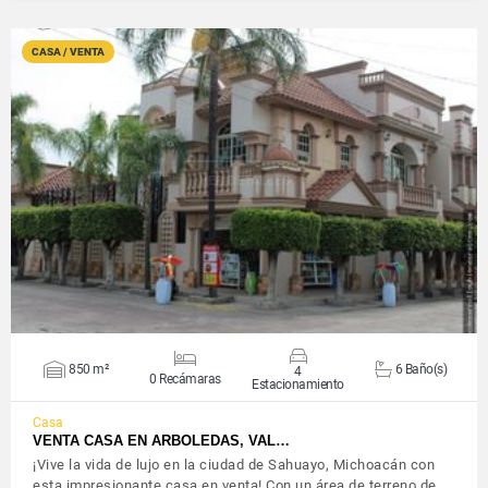
CASA / VENTA
VER DETALLES
850 m²
6 Baño(s)
4
0 Recámaras
Estacionamiento
Casa
VENTA CASA EN ARBOLEDAS, VAL…
¡Vive la vida de lujo en la ciudad de Sahuayo, Michoacán con
esta impresionante casa en venta! Con un área de terreno de