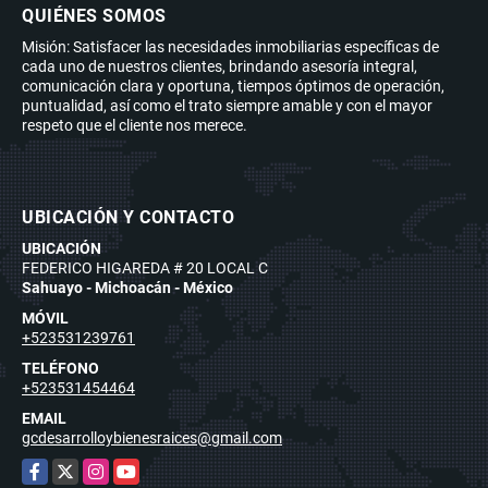
QUIÉNES SOMOS
Misión: Satisfacer las necesidades inmobiliarias específicas de
cada uno de nuestros clientes, brindando asesoría integral,
comunicación clara y oportuna, tiempos óptimos de operación,
puntualidad, así como el trato siempre amable y con el mayor
respeto que el cliente nos merece.
UBICACIÓN Y CONTACTO
UBICACIÓN
FEDERICO HIGAREDA # 20 LOCAL C
Sahuayo - Michoacán - México
MÓVIL
+523531239761
TELÉFONO
+523531454464
EMAIL
gcdesarrolloybienesraices@gmail.com
Facebook
X
Instagram
YouTube