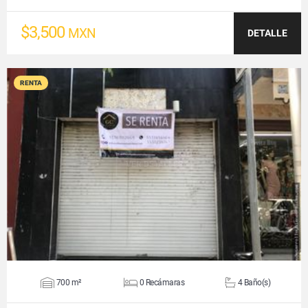
$3,500
MXN
DETALLE
RENTA
VER DETALLES
700 m²
0 Recámaras
4 Baño(s)