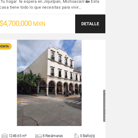
¡Tu hogar te espera en Jiquilpan, Michoacán! 🏡 Esta
casa tiene todo lo que necesitas para vivir…
$4,700,000
MXN
DETALLE
VENTA
VER DETALLES
1248.65 m²
8 Recámaras
0 Baño(s)