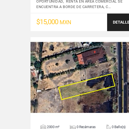
OPORTUNIDAD, RENTA EN AREA COMERCIAL SE
ENCUENTRA A BORDE DE CARRETERA, C…
$15,000
MXN
DETALL
VER DETALLES
2000 m²
0 Recámaras
0 Baño(s)