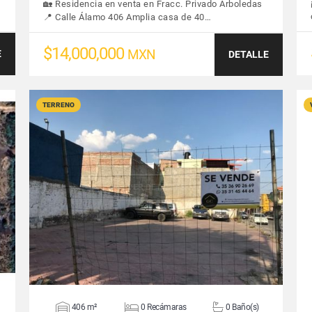
🏡 Residencia en venta en Fracc. Privado Arboledas
📍 Calle Álamo 406 Amplia casa de 40…
$14,000,000
MXN
E
DETALLE
TERRENO
VER DETALLES
406 m²
0 Recámaras
0 Baño(s)