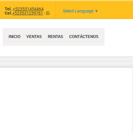
Tel.
+523531454464
e
Select Language
▼
Cel.
+523531239761
-
INICIO
VENTAS
RENTAS
CONTÁCTENOS