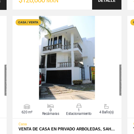
$120,000
MXN
DETALLE
E
CASA / VENTA
VER DETALLES
0
1
620 m²
4 Baño(s)
Recámaras
Estacionamiento
Casa
VENTA DE CASA EN PRIVADO ARBOLEDAS, SAH…