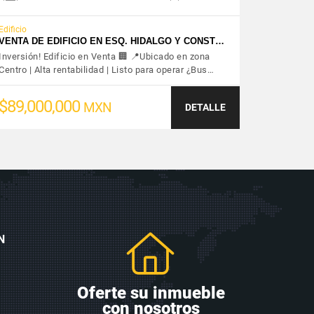
Edificio
VENTA DE EDIFICIO EN ESQ. HIDALGO Y CONST…
Inversión! Edificio en Venta 🏢 📍Ubicado en zona
Centro | Alta rentabilidad | Listo para operar ¿Bus…
$89,000,000
MXN
DETALLE
N
Oferte su inmueble
con nosotros