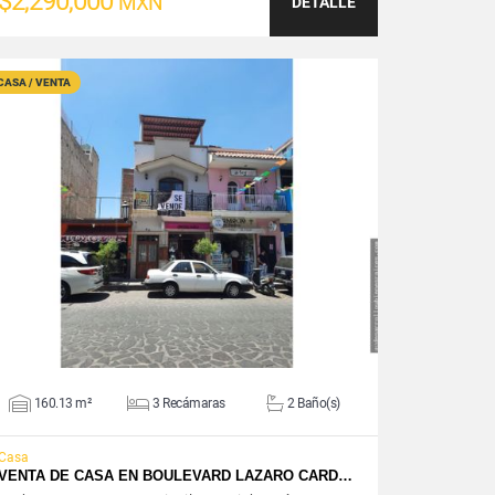
$2,290,000
MXN
DETALLE
CASA / VENTA
VER DETALLES
160.13 m²
3 Recámaras
2 Baño(s)
Casa
VENTA DE CASA EN BOULEVARD LAZARO CARD…