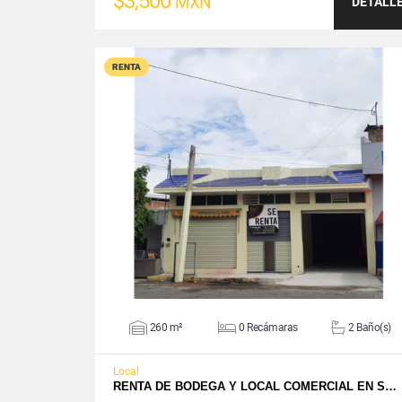
$3,500
MXN
DETALL
RENTA
VER DETALLES
260 m²
0 Recámaras
2 Baño(s)
Local
RENTA DE BODEGA Y LOCAL COMERCIAL EN S…