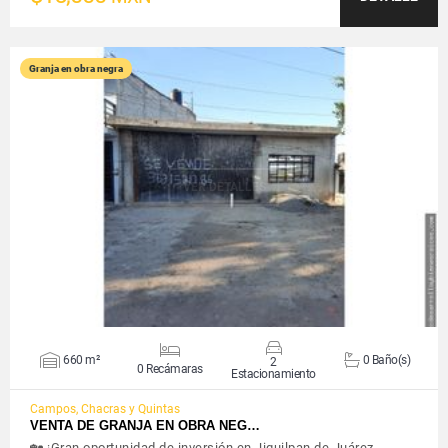
Granja en obra negra
VER DETALLES
660 m²
0 Baño(s)
2
0 Recámaras
Estacionamiento
Campos, Chacras y Quintas
VENTA DE GRANJA EN OBRA NEG…
🏡 ¡Gran oportunidad de inversión en Jiquilpan de Juárez,