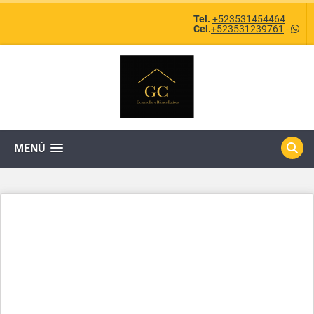
Tel.
+523531454464
Cel.
+523531239761
-
MENÚ