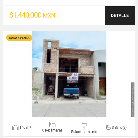
$1,440,000
MXN
DETALLE
CASA / VENTA
VER DETALLES
140 m²
3 Baño(s)
2
0 Recámaras
Estacionamiento