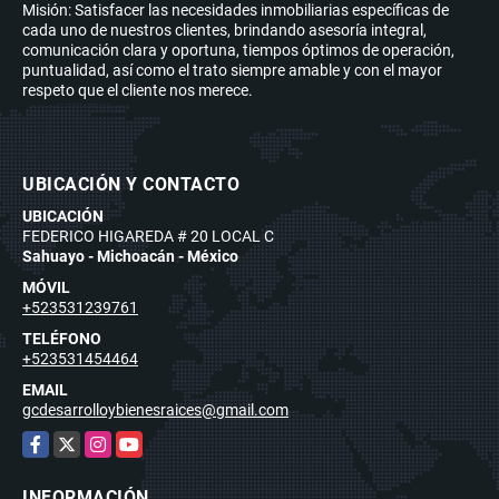
Misión: Satisfacer las necesidades inmobiliarias específicas de
cada uno de nuestros clientes, brindando asesoría integral,
comunicación clara y oportuna, tiempos óptimos de operación,
puntualidad, así como el trato siempre amable y con el mayor
respeto que el cliente nos merece.
UBICACIÓN Y CONTACTO
UBICACIÓN
FEDERICO HIGAREDA # 20 LOCAL C
Sahuayo - Michoacán - México
MÓVIL
+523531239761
TELÉFONO
+523531454464
EMAIL
gcdesarrolloybienesraices@gmail.com
Facebook
X
Instagram
YouTube
INFORMACIÓN