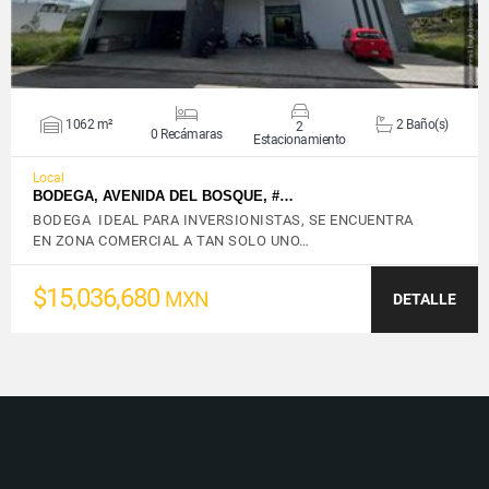
1062 m²
2 Baño(s)
2
0 Recámaras
Estacionamiento
Local
BODEGA, AVENIDA DEL BOSQUE, #…
BODEGA IDEAL PARA INVERSIONISTAS, SE ENCUENTRA
EN ZONA COMERCIAL A TAN SOLO UNO…
$15,036,680
MXN
DETALLE