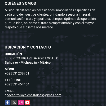
QUIÉNES SOMOS
Misión: Satisfacer las necesidades inmobiliarias específicas de
cada uno de nuestros clientes, brindando asesoría integral,
comunicación clara y oportuna, tiempos óptimos de operación,
puntualidad, así como el trato siempre amable y con el mayor
respeto que el cliente nos merece.
UBICACIÓN Y CONTACTO
UBICACIÓN
FEDERICO HIGAREDA # 20 LOCAL C
Sahuayo - Michoacán - México
MÓVIL
+523531239761
TELÉFONO
+523531454464
EMAIL
gcdesarrolloybienesraices@gmail.com
Facebook
X
Instagram
YouTube