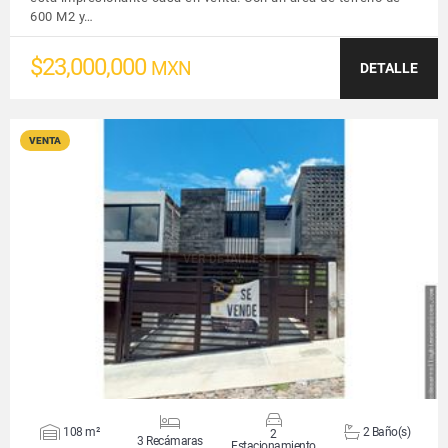
600 M2 y…
$23,000,000
MXN
DETALLE
VENTA
VER DETALLES
108 m²
2 Baño(s)
2
3 Recámaras
Estacionamiento