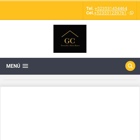
Tel.
+523531454464
Cel.
+523531239761
-
MENÚ