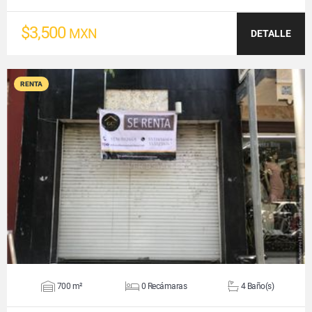
$3,500
MXN
DETALLE
RENTA
VER DETALLES
700 m²
0 Recámaras
4 Baño(s)