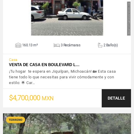
160.13 m²
3 Recámaras
2 Baño(s)
Casa
VENTA DE CASA EN BOULEVARD L…
¡Tu hogar te espera en Jiquilpan, Michoacán! 🏡 Esta casa
tiene todo lo que necesitas para vivir cómodamente y con
estilo: 🌟 Car…
$4,700,000
MXN
DETALLE
TERRENO