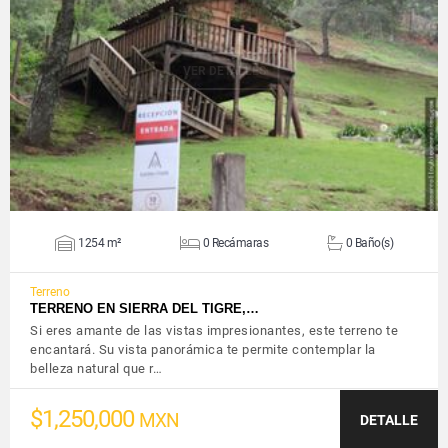
VER DETALLES
1254 m²
0 Recámaras
0 Baño(s)
Terreno
TERRENO EN SIERRA DEL TIGRE,…
Si eres amante de las vistas impresionantes, este terreno te
encantará. Su vista panorámica te permite contemplar la
belleza natural que r…
$1,250,000
MXN
DETALLE